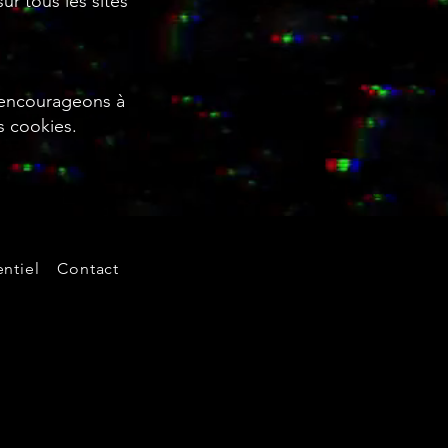
r tous les sites
s encourageons à
s cookies.
ntiel
Contact